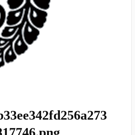
b33ee342fd256a273
817746.png