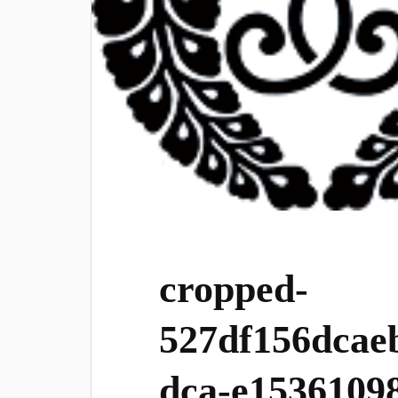
cropped-
527df156dcae
dca-e1536109