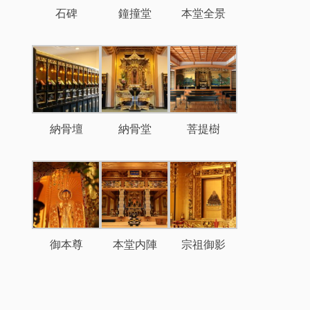
石碑
鐘撞堂
本堂全景
納骨壇
納骨堂
菩提樹
御本尊
本堂内陣
宗祖御影