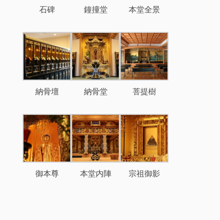
石碑
鐘撞堂
本堂全景
納骨壇
納骨堂
菩提樹
御本尊
本堂内陣
宗祖御影