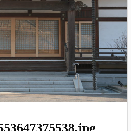
53647375538.jpg