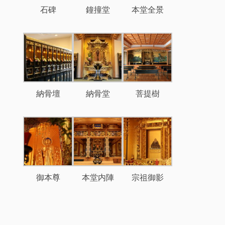
石碑
鐘撞堂
本堂全景
納骨壇
納骨堂
菩提樹
御本尊
本堂内陣
宗祖御影